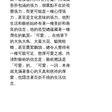
形所包涵的張力，側重點不在於視
覺張力，而更可能是一種心理張
力，甚至是文化意味的張力。他對
生活和藝術始終有著一種美好和善
良的信念，他的造型總蘊藏著一種
潛在的氣質–「可愛」。在他筆下
的大魚大鳥、大葉大花、貓熊蛙
蟾，甚至鷹鷲鵬鵠，總令人覺得有
一種可親可近、憨厚可愛之感。尚
濤對藝術的信念是：藝術應該是
「可愛」的。「可愛」一詞，本身
就充滿著童心的天真和慈祥的厚
愛，也隱含著百折不撓的生活信
念。
圖錄洽購處
國立歷史博物館 02-2361-0270
陶陶居 02-2633-6738 0932-