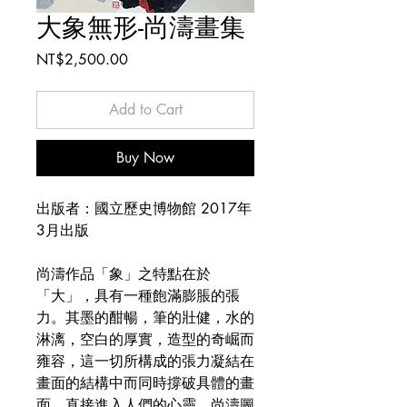
大象無形-尚濤畫集
Price
NT$2,500.00
Add to Cart
Buy Now
出版者：國立歷史博物館 2017年
3月出版
尚濤作品「象」之特點在於
「大」，具有一種飽滿膨脹的張
力。其墨的酣暢，筆的壯健，水的
淋漓，空白的厚實，造型的奇崛而
雍容，這一切所構成的張力凝結在
畫面的結構中而同時撐破具體的畫
面，直接進入人們的心靈。尚濤圖