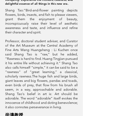
delightful essence of all things in this new era.
Shang Tao:“Bird-and-flower painting depicts
flowers, birds, insects, and fish to please viewers,
grant them the enjoyment of beauty,
inconspicuously raise their level of aesthetic
awareness and taste, and influence and refine
their character and spirit.
Professor‭, ‬doctoral student adviser‭, ‬and Curator
of the Art Museum at the Central Academy of
Fine Arts Wang Huangsheng : Li Kuchen once
said Shang Tao is “raw,” but he added,
“Rawness is hard to find. Huang Tingjian pursued
it his entire life without achieving it.” Shang Tao
also calls himself “simple,” it can be said to be a
“rawness” of “great learning,” a classical,
scholarly rawness.The huge fish and large birds,
giant leaves and big flowers, pandas and toads,
even birds of prey, that flow from his brush all
seem, in a way, approachable and adorable.
Shang Tao's belief in art is: Art should be
adorable. The word “adorable” itself evokes the
innocence of childhood and doting benevolence;
it also connotes perseverance in living.
​尚濤教授