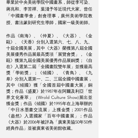
畢業於中央美術學院中國畫系，師從李可染、
蔣兆和、李苦禪、葉淺予等近現代大家。曾任
「中國畫學會」創會理事，廣州美術學院教
授、書法篆刻研究生導師，國家一級美術師。
作品《南海》、《仲夏》、《大器》、《金
甌》、《天香》分別入選第六、七、八、九、
十屆全國美展，其中《大器》榮獲第八屆全國
美展優秀作品展最高獎項「展覽會獎」，《金
甌》獲第九屆全國美展優秀作品展銅獎；《自
在》入選第二屆「全國畫院雙年展」並獲最高
獎「學術獎」；《傾國》、《青鳥》、《九
皋》分別入選第一、二、三屆全國中國畫展，
其中《傾國》獲「全國首屆中國畫大展」銅
獎；作品《盛夏》於1987年在阿爾及利亞「世
界文化薈萃」（Wrold Culture Show)展出並
獲金獎；作品《傾國》於1995年在上海舉辦的
「中日水墨畫交流展」上獲金獎；2001作品
《盎然》入選國家「百年中國畫展」；作品
《大器》於2006年被評為「廣東美協50年50件
經典作品」並被廣東省美術館收藏。