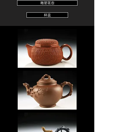
雕塑茗壺
杯盅