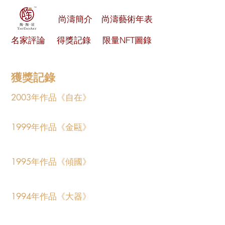
尚濤簡介
尚濤藝術年表
名家評論
得獎記錄
限量NFT圖錄
獲獎記錄
2003年作品《自在》
入選“全國畫院
雙年展”並獲最高學術獎
1999年作品《金甌》
獲“第九屆全國
美展”銅獎
1995年作品《傾國》
獲“中日水墨畫
交流展”金獎
1994年作品《大器》
獲“第八屆全國
美展優秀作品展”最高獎展覽會獎