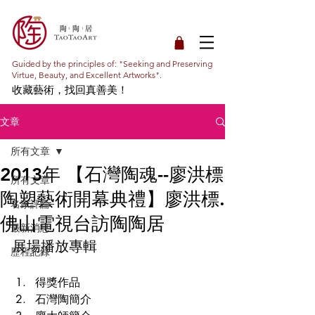
Guided by the principles of: "Seeking and Preserving
Virtue, Beauty, and Excellent Artworks".
收藏藝術，找回真善美！
文章
所有文章
2013年 【石灣陶魂--廖洪標
所有文章
陶塑藝術開幕典禮】廖洪標.
名家評論
佛山電視台訪陶陶居
最新消息
展場播放專輯
歷程記錄
得獎作品
石灣陶簡介