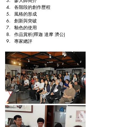
廖大師簡介
各階段的創作歷程
風格的形成
創新與突破
釉色的使用
作品賞析(釋迦 達摩 濟公)
專家總評